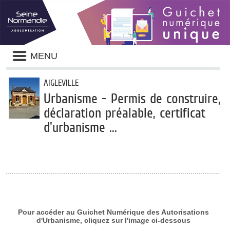
Panneau de gestion des cookies
Liste
MENU
des
avertissements
AIGLEVILLE
Urbanisme - Permis de construire,
déclaration préalable, certificat
d'urbanisme ...