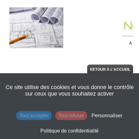
RETOUR À L'ACCUEIL
Ce site utilise des cookies et vous donne le contrôle
© 2022 Seine
AIDE
Normandie
sur ceux que vous souhaitez activer
Agglomération
|
Retour au site de
l'agglomération
|
Mentions légales
|
Tout accepter
Tout refuser
Personnaliser
Conditions
générales
d'utilisation
Politique de confidentialité
|
Contacts
|
Plan du site