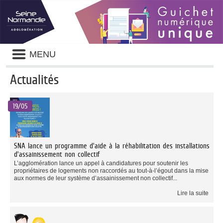
Panneau de gestion des cookies
Liste
MENU
des
avertissements
Actualités
Liste
des
19/05
catégories
d'actualité
SNA lance un programme d’aide à la réhabilitation des installations
d’assainissement non collectif
L’agglomération lance un appel à candidatures pour soutenir les
propriétaires de logements non raccordés au tout-à-l’égout dans la mise
aux normes de leur système d’assainissement non collectif...
Lire la suite