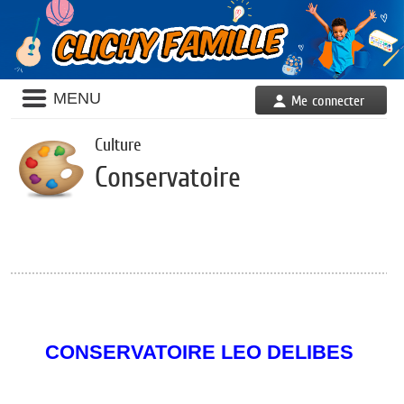
Liste
MENU
Me connecter
des
avertissements
Culture
Conservatoire