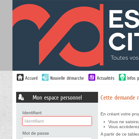
Liste
Accueil
Nouvelle démarche
Actualités
Infos 
des
avertissements
Mon espace personnel
Cette demande né
Identifiant
En créant votre pro
Vous ne saisire
Vous accèderez 
Mot de passe
A partir de ce tabl