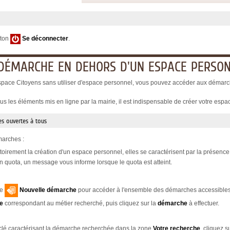
uton
Se déconnecter
.
 DÉMARCHE EN DEHORS D'UN ESPACE PERSO
space Citoyens sans utiliser d'espace personnel, vous pouvez accéder aux démarch
us les éléments mis en ligne par la mairie, il est indispensable de créer votre espa
s ouvertes à tous
marches :
toirement la création d'un espace personnel, elles se caractérisent par la présenc
 quota, un message vous informe lorsque le quota est atteint.
le
Nouvelle démarche
pour accéder à l'ensemble des démarches accessibles
le
correspondant au métier recherché, puis cliquez sur la
démarche
à effectuer.
clé caractérisant la démarche recherchée dans la zone
Votre recherche
, cliquez s