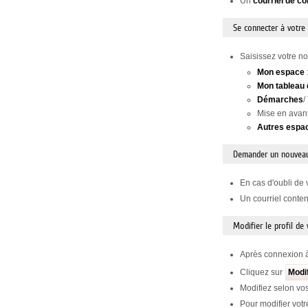
Un
courriel de co
Se connecter à votre
Saisissez votre no
Mon espace
Mon tableau 
Démarches
/
Mise en avan
Autres espa
Demander un nouvea
En cas d'oubli de 
Un courriel conte
Modifier le profil de
Après connexion à
Cliquez sur
Modi
Modifiez selon vos
Pour modifier votr