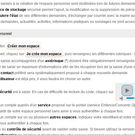
saisies à la création de l'espace personnel sont réutilisées lors de futures demand
ce de stockage
sécurisé permet l'ajout, la modification ou la suppression de pièce
uivre l'état
de ses différentes demandes, d'échanger par courriel avec la mairie au
 demandes, actualités, activités, informations pratiques ou sondages ne sont access
ersonnel
uton
Créer mon espace
.
eil, cliquez sur
Je crée mon espace
, puis renseignez les différentes rubriques :
 saisie accompagnées d'un
astérisque
(
*
) doivent être obligatoirement renseignée
llé de saisir un maximum d'informations afin de les récupérer lors de la saisie d'un
 contact
préféré sera systématiquement proposé à chaque nouvelle demande.
ilisateur
est déjà pris, il vous faudra en choisir un autre.
sécurité
est à saisir. En cas de difficulté de lecture du code, cliquez sur
 un compte auprès d'un
service
proposé sur le portail (
service Enfance/Concerto O
artir de votre espace personnel sans avoir à vous authentifier à chaque fois.
un compte sur un ou plusieurs
autres espaces
, indiquez votre identifiant et votr
vous authentifier à chaque fois.
te du
contrôle de sécurité
avant de valider votre saisie. Si besoin utilisez la version