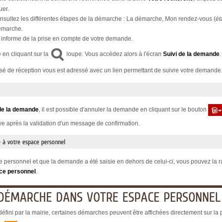
uer.
sultez les différentes étapes de la démarche : La démarche, Mon rendez-vous (
ét
démarche.
informe de la prise en compte de votre demande.
 en cliquant sur la
loupe. Vous accédez alors à l'écran
Suivi de la demande
usé de réception vous est adressé avec un lien permettant de suivre votre demande
de la demande
, il est possible d'annuler la demande en cliquant sur le bouton
ive après la validation d'un message de confirmation.
 à votre espace personnel
 personnel et que la demande a été saisie en dehors de celui-ci, vous pouvez la ra
ce personnel
.
 DÉMARCHE DANS VOTRE ESPACE PERSONNEL
éfini par la mairie, certaines démarches peuvent être affichées directement sur la