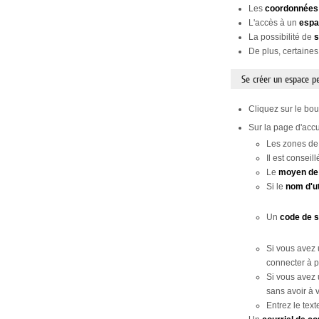
Les
coordonnées
L'accès à un
espa
La possibilité de
s
De plus, certaines
Se créer un espace p
Cliquez sur le bo
Sur la page d'accu
Les zones de
Il est consei
Le
moyen de
Si le
nom d'ut
Un
code de 
Si vous avez
connecter à p
Si vous avez 
sans avoir à 
Entrez le tex