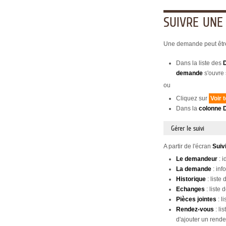
SUIVRE UN
Une demande peut être
Dans la liste des
demande
s'ouvre s
ou
Cliquez sur
Voir
Dans la
colonne D
Gérer le suivi
A partir de l'écran
Suiv
Le demandeur
: i
La demande
: inf
Historique
: list
Echanges
: liste
Pièces
jointes
: l
Rendez-vous
: li
d'ajouter un rende