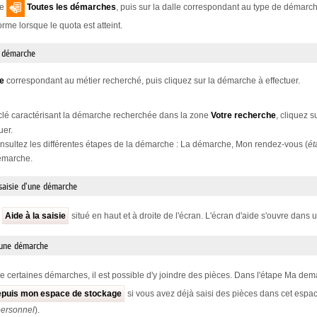
le
Toutes les démarches
, puis sur la dalle correspondant au type de démar
me lorsque le quota est atteint.
e démarche
le
correspondant au métier recherché, puis cliquez sur la démarche à effectuer.
clé caractérisant la démarche recherchée dans la zone
Votre recherche
, cliquez s
uer.
sultez les différentes étapes de la démarche : La démarche, Mon rendez-vous (
ét
démarche.
 saisie d'une démarche
n
Aide à la saisie
situé en haut et à droite de l'écran. L'écran d'aide s'ouvre dans u
 une démarche
de certaines démarches, il est possible d'y joindre des pièces. Dans l'étape Ma dem
epuis mon espace de stockage
si vous avez déjà saisi des pièces dans cet espac
personnel
).