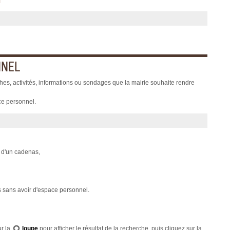
NNEL
es, activités, informations ou sondages que la mairie souhaite rendre
ce personnel.
e d'un cadenas,
 sans avoir d'espace personnel.
ur la
loupe
pour afficher le résultat de la recherche, puis cliquez sur la