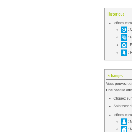
Historique
Icônes cara
: 
: P
: 
: 
Echanges
Vous pouvez con
Une pastille af
Cliquez su
Saisissez 
Icônes cara
: 
: 