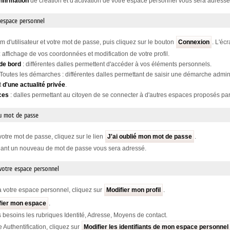
nfirmation
de création et d'activation de votre espace personnel vous sera adressé
 espace personnel
m d'utilisateur et votre mot de passe, puis cliquez sur le bouton
Connexion
. L'éc
: affichage de vos coordonnées et modification de votre profil.
de bord
: différentes dalles permettent d'accéder à vos éléments personnels.
 Toutes les démarches : différentes dalles permettant de saisir une démarche admini
t
d'une actualité privée
.
ces
: dalles permettant au citoyen de se connecter à d'autres espaces proposés par 
u mot de passe
votre mot de passe, cliquez sur le lien
J'ai oublié mon mot de passe
.
nant un nouveau de mot de passe vous sera adressé.
 votre espace personnel
 votre espace personnel, cliquez sur
Modifier mon profil
.
fier mon espace
.
 besoins les rubriques Identité, Adresse, Moyens de contact.
e Authentification, cliquez sur
Modifier les identifiants de mon espace personnel