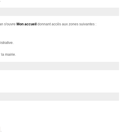
.
ran s'ouvre
Mon accueil
donnant accès aux zones suivantes :
strative.
la mairie.
.