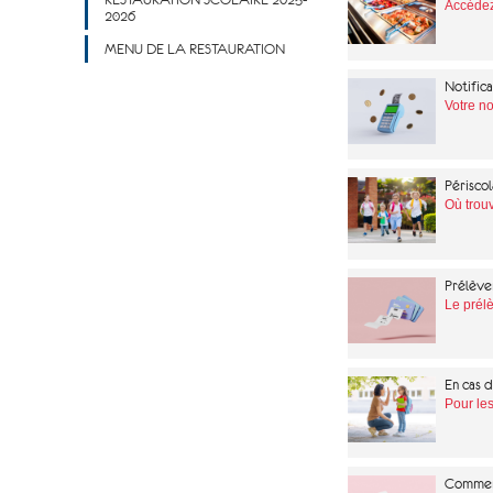
Accédez
2026
MENU DE LA RESTAURATION
Notifica
Votre no
Périscol
Où trouv
Prélève
Le prélè
En cas d
Pour les
Comment