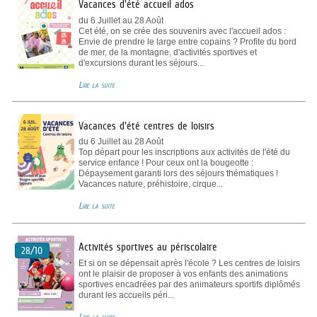
Vacances d'été accueil ados
du 6 Juillet au 28 Août
Cet été, on se crée des souvenirs avec l'accueil ados :
Envie de prendre le large entre copains ? Profite du bord
de mer, de la montagne, d'activités sportives et
d'excursions durant les séjours...
Lire la suite
Vacances d'été centres de loisirs
du 6 Juillet au 28 Août
Top départ pour les inscriptions aux activités de l'été du
service enfance ! Pour ceux ont la bougeotte :
Dépaysement garanti lors des séjours thématiques !
Vacances nature, préhistoire, cirque...
Lire la suite
Activités sportives au périscolaire
28/10
Et si on se dépensait après l'école ? Les centres de loisirs
ont le plaisir de proposer à vos enfants des animations
sportives encadrées par des animateurs sportifs diplômés
durant les accueils péri...
Lire la suite