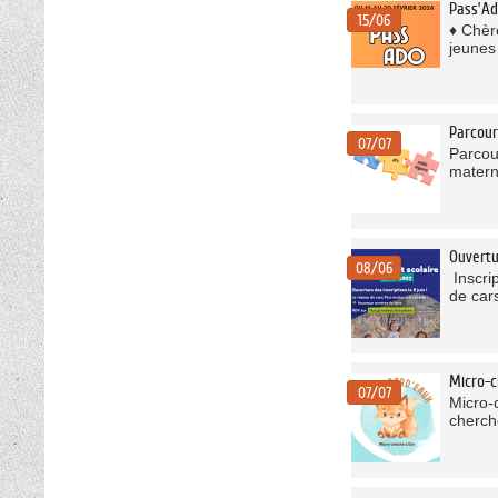
Pass’A
15/06
♦ Chèr
jeunes
Parcour
07/07
Parcou
matern
Ouvertu
08/06
Inscri
de car
Micro-c
07/07
Micro
cherch