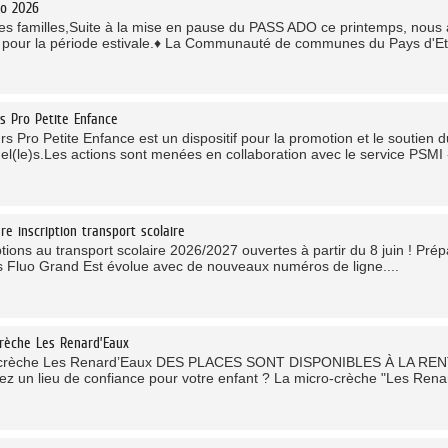
do 2026
es familles,Suite à la mise en pause du PASS ADO ce printemps, nous 
 pour la période estivale.♦ La Communauté de communes du Pays d'Eta
s Pro Petite Enfance
rs Pro Petite Enfance est un dispositif pour la promotion et le soutien 
el(le)s.Les actions sont menées en collaboration avec le service PSMI «
re inscription transport scolaire
ptions au transport scolaire 2026/2027 ouvertes à partir du 8 juin ! Pr
s Fluo Grand Est évolue avec de nouveaux numéros de ligne....
rèche Les Renard’Eaux
-crèche Les Renard’Eaux DES PLACES SONT DISPONIBLES À LA RE
ez un lieu de confiance pour votre enfant ? La micro-crèche "Les Renard