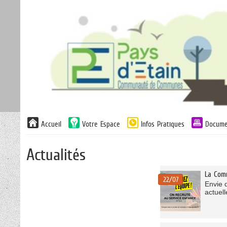
Liste
Accueil
Votre Espace
Infos Pratiques
Docume
des
avertissements
Actualités
Liste
La Com
des
22/07
Envie 
catégories
actuel
d'actualité