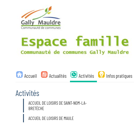
Liste
Accueil
Actualités
Activités
Infos pratiques
des
avertissements
Activités
Liste
ACCUEIL DE LOISIRS DE SAINT-NOM-LA-
des
BRETÈCHE
catégories
d'activité
ACCUEIL DE LOISIRS DE MAULE