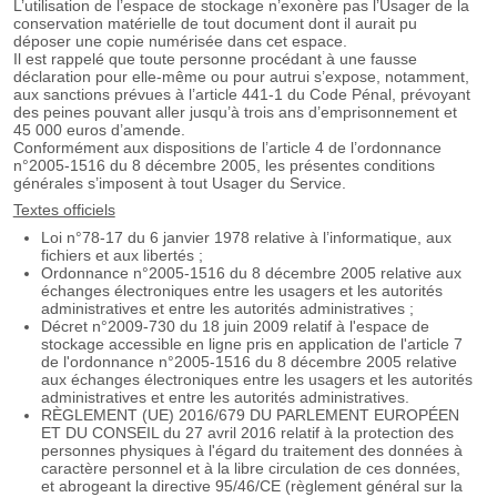
L’utilisation de l’espace de stockage n’exonère pas l’Usager de la
conservation matérielle de tout document dont il aurait pu
déposer une copie numérisée dans cet espace.
Il est rappelé que toute personne procédant à une fausse
déclaration pour elle-même ou pour autrui s’expose, notamment,
aux sanctions prévues à l’article 441-1 du Code Pénal, prévoyant
des peines pouvant aller jusqu’à trois ans d’emprisonnement et
45 000 euros d’amende.
Conformément aux dispositions de l’article 4 de l’ordonnance
n°2005-1516 du 8 décembre 2005, les présentes conditions
générales s’imposent à tout Usager du Service.
Textes officiels
Loi n°78-17 du 6 janvier 1978 relative à l’informatique, aux
fichiers et aux libertés ;
Ordonnance n°2005-1516 du 8 décembre 2005 relative aux
échanges électroniques entre les usagers et les autorités
administratives et entre les autorités administratives ;
Décret n°2009-730 du 18 juin 2009 relatif à l'espace de
stockage accessible en ligne pris en application de l'article 7
de l'ordonnance n°2005-1516 du 8 décembre 2005 relative
aux échanges électroniques entre les usagers et les autorités
administratives et entre les autorités administratives.
RÈGLEMENT (UE) 2016/679 DU PARLEMENT EUROPÉEN
ET DU CONSEIL du 27 avril 2016 relatif à la protection des
personnes physiques à l'égard du traitement des données à
caractère personnel et à la libre circulation de ces données,
et abrogeant la directive 95/46/CE (règlement général sur la