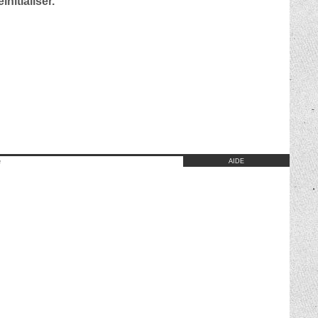
nitialiser.
e
AIDE