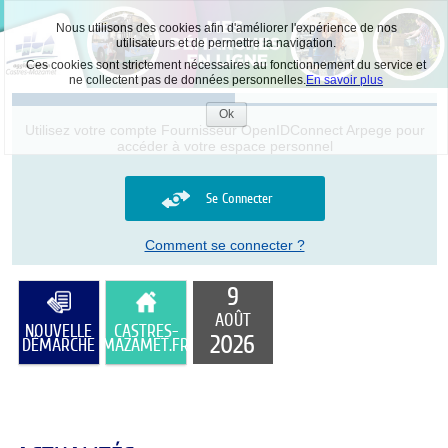
Nous utilisons des cookies afin d'améliorer l'expérience de nos
utilisateurs et de permettre la navigation.
Ces cookies sont strictement nécessaires au fonctionnement du service et
ne collectent pas de données personnelles.
En savoir plus
Liste
des
Ok
Accepter
avertissements
Utilisez votre compte Fournisseur OpenIDConnect Arpege pour
les
accéder à votre espace personnel
cookies
Se Connecter
Comment se connecter ?
9
AOÛT
NOUVELLE
CASTRES-
2026
DÉMARCHE
MAZAMET.FR