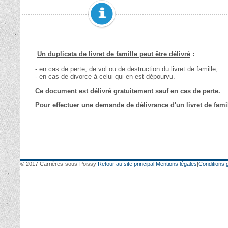
© 2017 Carrières-sous-Poissy
|
Retour au site principal
|
Mentions légales
|
Conditions g