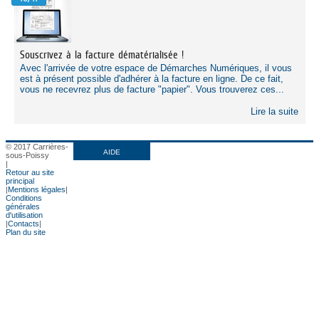
Souscrivez à la facture dématérialisée !
Avec l'arrivée de votre espace de Démarches Numériques, il vous
est à présent possible d'adhérer à la facture en ligne. De ce fait,
vous ne recevrez plus de facture "papier". Vous trouverez ces...
Lire la suite
© 2017 Carrières-
AIDE
sous-Poissy
|
Retour au site
principal
|
Mentions légales
|
Conditions
générales
d'utilisation
|
Contacts
|
Plan du site