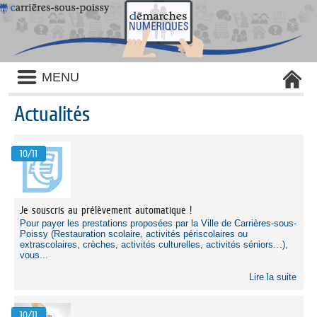
Liste
MENU
des
avertissements
Actualités
Liste
des
10/11
catégories
d'actualité
Je souscris au prélèvement automatique !
Pour payer les prestations proposées par la Ville de Carrières-sous-
Poissy (Restauration scolaire, activités périscolaires ou
extrascolaires, crèches, activités culturelles, activités séniors…),
vous...
Lire la suite
10/11