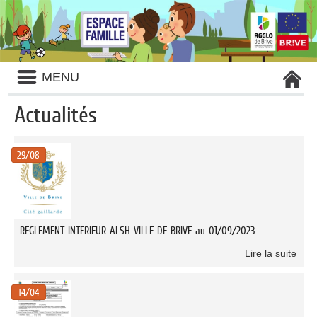
Liste
MENU
des
avertissements
Actualités
Liste
des
29/08
catégories
d'actualité
REGLEMENT INTERIEUR ALSH VILLE DE BRIVE au 01/09/2023
Lire la suite
14/04