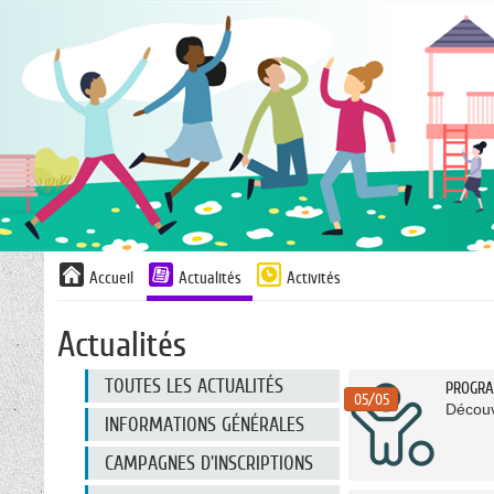
Liste
Accueil
Actualités
Activités
des
avertissements
Actualités
Liste
TOUTES LES ACTUALITÉS
PROGRA
des
05/05
Découv
catégories
INFORMATIONS GÉNÉRALES
d'actualité
CAMPAGNES D'INSCRIPTIONS