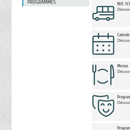
PROGRAMMES
BUS SC
Découv
Calendr
Découvr
Menus d
Découvr
Program
Découv
Program