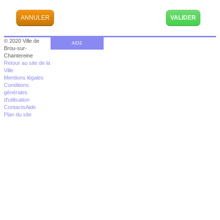
ANNULER
© 2020 Ville de
AIDE
Brou-sur-
Chantereine
Retour au site de la
Ville
Mentions légales
Conditions
générales
d'utilisation
Contacts
Aide
Plan du site