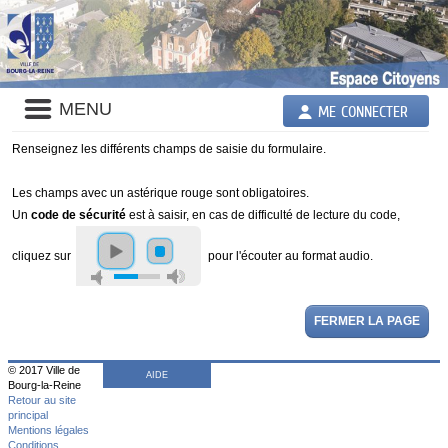
Panneau de gestion des cookies
Liste
MENU
ME CONNECTER
des
avertissements
Renseignez les différents champs de saisie du formulaire.
Les champs avec un astérique rouge sont obligatoires.
Un
code de sécurité
est à saisir, en cas de difficulté de lecture du code,
cliquez sur
pour l'écouter au format audio.
FERMER LA PAGE
© 2017 Ville de
AIDE
Bourg-la-Reine
Retour au site
principal
Mentions légales
Conditions