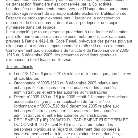
de transaction financière n’est conservée par la Collectivité.
Les données ou documents conservés par l’Usager dans son espace
de stockage relèvent de sa responsabilité exclusive. L’utilisation de
l’espace de stockage n’exonère pas l’Usager de la conservation
matérielle de tout document dont il aurait pu déposer une copie
numérisée dans cet espace.
Il est rappelé que toute personne procédant à une fausse déclaration
pour elle-même ou pour autrui s’expose, notamment, aux sanctions
prévues à l’article 441-1 du Code Pénal, prévoyant des peines pouvant
aller jusqu’à trois ans d’emprisonnement et 45 000 euros d’amende.
Conformément aux dispositions de l’article 4 de l’ordonnance n°2005-
1516 du 8 décembre 2005, les présentes conditions générales
s’imposent à tout Usager du Service.
Textes officiels
Loi n°78-17 du 6 janvier 1978 relative à l’informatique, aux fichiers
et aux libertés ;
Ordonnance n°2005-1516 du 8 décembre 2005 relative aux
échanges électroniques entre les usagers et les autorités
administratives et entre les autorités administratives ;
Décret n°2009-730 du 18 juin 2009 relatif à l'espace de stockage
accessible en ligne pris en application de l'article 7 de
l'ordonnance n°2005-1516 du 8 décembre 2005 relative aux
échanges électroniques entre les usagers et les autorités
administratives et entre les autorités administratives.
RÈGLEMENT (UE) 2016/679 DU PARLEMENT EUROPÉEN ET
DU CONSEIL du 27 avril 2016 relatif à la protection des
personnes physiques à l'égard du traitement des données à
caractère personnel et à la libre circulation de ces données, et