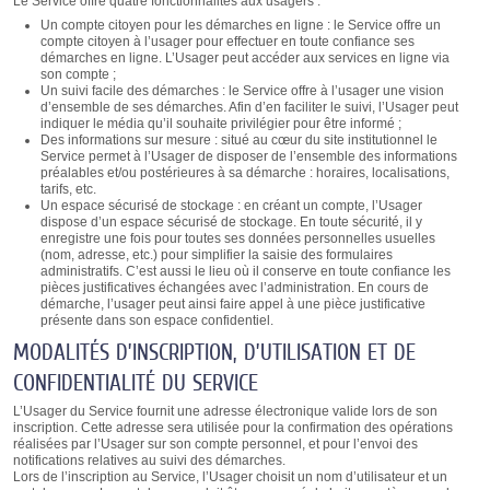
Le Service offre quatre fonctionnalités aux usagers :
Un compte citoyen pour les démarches en ligne : le Service offre un
compte citoyen à l’usager pour effectuer en toute confiance ses
démarches en ligne. L’Usager peut accéder aux services en ligne via
son compte ;
Un suivi facile des démarches : le Service offre à l’usager une vision
d’ensemble de ses démarches. Afin d’en faciliter le suivi, l’Usager peut
indiquer le média qu’il souhaite privilégier pour être informé ;
Des informations sur mesure : situé au cœur du site institutionnel le
Service permet à l’Usager de disposer de l’ensemble des informations
préalables et/ou postérieures à sa démarche : horaires, localisations,
tarifs, etc.
Un espace sécurisé de stockage : en créant un compte, l’Usager
dispose d’un espace sécurisé de stockage. En toute sécurité, il y
enregistre une fois pour toutes ses données personnelles usuelles
(nom, adresse, etc.) pour simplifier la saisie des formulaires
administratifs. C’est aussi le lieu où il conserve en toute confiance les
pièces justificatives échangées avec l’administration. En cours de
démarche, l’usager peut ainsi faire appel à une pièce justificative
présente dans son espace confidentiel.
MODALITÉS D’INSCRIPTION, D’UTILISATION ET DE
CONFIDENTIALITÉ DU SERVICE
L’Usager du Service fournit une adresse électronique valide lors de son
inscription. Cette adresse sera utilisée pour la confirmation des opérations
réalisées par l’Usager sur son compte personnel, et pour l’envoi des
notifications relatives au suivi des démarches.
Lors de l’inscription au Service, l’Usager choisit un nom d’utilisateur et un