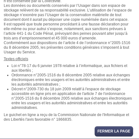
n’est conservée par la Collectivité.
Les données ou documents conservés par l’Usager dans son espace de
stockage relèvent de sa responsabilité exclusive. L’utilisation de l’espace de
stockage n’exonère pas l’Usager de la conservation matérielle de tout
document dont il aurait pu déposer une copie numérisée dans cet espace.
Il est rappelé que toute personne procédant à une fausse déclaration pour
elle-même ou pour autrui s’expose, notamment, aux sanctions prévues à
l’article 441-1 du Code Pénal, prévoyant des peines pouvant aller jusqu’à
trois ans d’emprisonnement et 45 000 euros d’amende.
Conformément aux dispositions de l’article 4 de l’ordonnance n°2005-1516
du 8 décembre 2005, les présentes conditions générales s’imposent à tout
Usager du Service.
Textes officiels
Loi n°78-17 du 6 janvier 1978 relative à l’informatique, aux fichiers et
aux libertés ;
Ordonnance n°2005-1516 du 8 décembre 2005 relative aux échanges
électroniques entre les usagers et les autorités administratives et entre
les autorités administratives ;
Décret n°2009-730 du 18 juin 2009 relatif à l'espace de stockage
accessible en ligne pris en application de l'article 7 de l'ordonnance
n°2005-1516 du 8 décembre 2005 relative aux échanges électroniques
entre les usagers et les autorités administratives et entre les autorités
administratives.
Le guichet en ligne a reçu de la Commission Nationale de l'Informatique et
des Libertés l'avis favorable n° 1866835.
FERMER LA PAGE