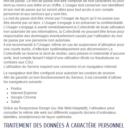
mot de passe. Le mot de passe doit être composé de huit caractères ou plus
dont au moins une lettre et un chiffre. L’Usager doit conserver son identifiant
et son mot de passe qui lui seront utiles pour tout accès à son compte
personnel et aux services qui y sont liés.
Le mot de passe doit être choisi par l’Usager de façon qu’il ne puisse pas
être deviné par un tiers. L’Usager s’engage à en préserver la confidentialité.
L’Usager s’engage à avertir immédiatement la Collectivité de toute utilisation
non autorisée de ses informations, la Collectivité ne pouvant être tenue pour
responsable des dommages éventuellement causés par l’utilisation du mot
de passe par une personne non autorisée.
Il est recommandé à l’Usager, même en cas de suspension d’utilisation pour
une courte durée, d’effectuer systématiquement une déconnexion.La
Collectivité se réserve le droit de résilier, sans préavis ni indemnité d’aucune
sorte, tout compte faisant l’objet d’une utilisation illicite ou frauduleuse ou
contraire aux CGU.
L’utilisation du Service requiert une connexion et un navigateur internet.
Le navigateur doit être configuré pour autoriser les cookies de session.
Afin de garantir un bon fonctionnement du Service, il est conseillé d’utiliser
les navigateurs suivants :
Firefox
Internet Explorer
Google Chrome
Safari
Grâce au Responsive Design (ou Site Web Adaptatif), l’utilisateur peut
consulter le même site web sur différents supports (écrans d’ordinateur,
tablettes, smartphones) de façon optimisée.
TRAITEMENT DES DONNÉES À CARACTÈRE PERSONNEL