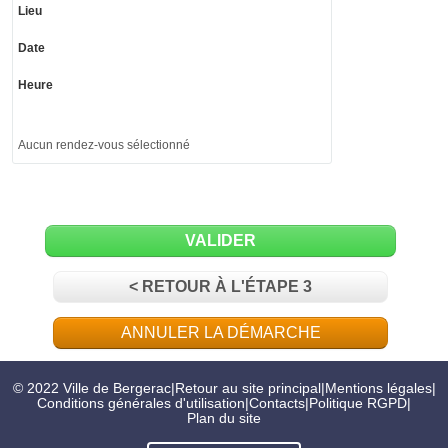
Lieu
Date
Heure
Aucun rendez-vous sélectionné
VALIDER
< RETOUR À L'ÉTAPE 3
ANNULER LA DÉMARCHE
© 2022 Ville de Bergerac
|
Retour au site principal
|
Mentions légales
|
Conditions générales d'utilisation
|
Contacts
|
Politique RGPD
|
Plan du site