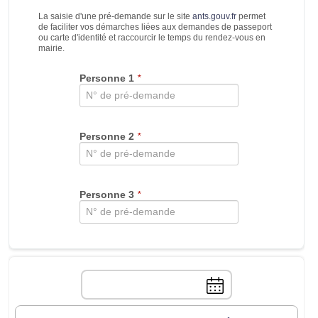
La saisie d'une pré-demande sur le site
ants.gouv.fr
permet
de faciliter vos démarches liées aux demandes de passeport
ou carte d'identité et raccourcir le temps du rendez-vous en
mairie.
Personne 1
*
Personne 2
*
Personne 3
*
Choix
manuel
de
la
date