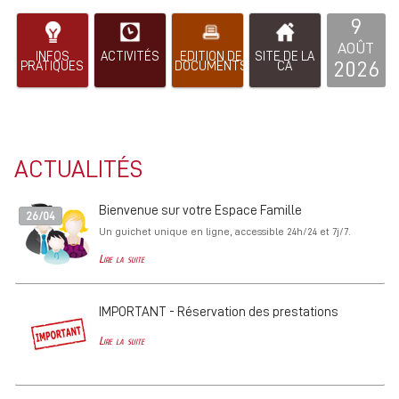
9
AOÛT
INFOS
ACTIVITÉS
EDITION DE
SITE DE LA
2026
PRATIQUES
DOCUMENTS
CA
ACTUALITÉS
Bienvenue sur votre Espace Famille
26/04
Un guichet unique en ligne, accessible 24h/24 et 7j/7.
Lire la suite
IMPORTANT - Réservation des prestations
Lire la suite