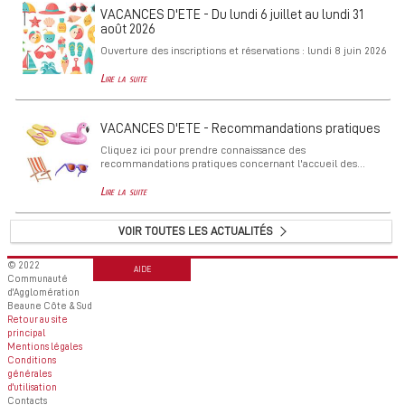
VACANCES D'ETE - Du lundi 6 juillet au lundi 31
août 2026
Ouverture des inscriptions et réservations : lundi 8 juin 2026
Lire la suite
VACANCES D'ETE - Recommandations pratiques
Cliquez ici pour prendre connaissance des
recommandations pratiques concernant l'accueil des...
Lire la suite
VOIR TOUTES LES ACTUALITÉS
© 2022
AIDE
Communauté
d'Agglomération
Beaune Côte & Sud
Retour au site
principal
Mentions légales
Conditions
générales
d'utilisation
Contacts