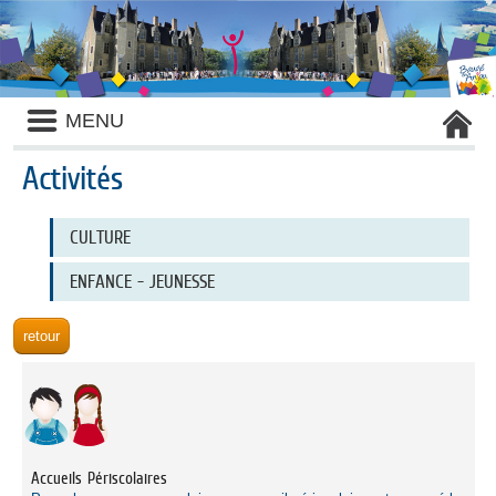
Liste
MENU
des
avertissements
Activités
Liste
CULTURE
des
catégories
d'activité
ENFANCE - JEUNESSE
Accueils Périscolaires