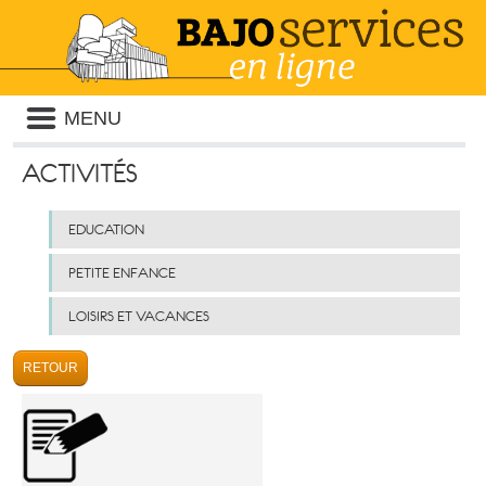
Liste
MENU
des
avertissements
ACTIVITÉS
Liste
EDUCATION
des
catégories
d'activité
PETITE ENFANCE
LOISIRS ET VACANCES