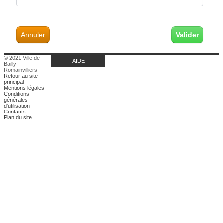
Annuler
© 2021 Ville de
AIDE
Bailly-
Romainvilliers
Retour au site
principal
Mentions légales
Conditions
générales
d'utilisation
Contacts
Plan du site