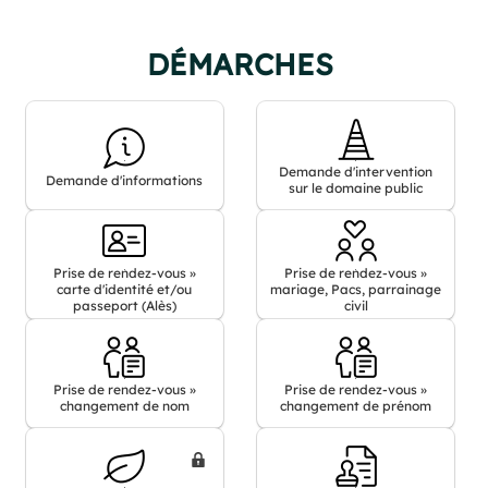
DÉMARCHES
Demande
Demande
Demande d'intervention
Demande d'informations
d'informations
d'intervention
sur le domaine public
sur
le
domaine
Prise
public
Prise
Prise de rendez-vous »
Prise de rendez-vous »
carte d'identité et/ou
mariage, Pacs, parrainage
de
de
passeport (Alès)
civil
rendez-
rendez-
vous
vous
»
»
carte
Prise
mariage,
Prise
Prise de rendez-vous »
Prise de rendez-vous »
d'identité
de
Pacs,
de
changement de nom
changement de prénom
et/ou
rendez-
parrainage
rendez-
passeport
vous
civil
vous
(Alès)
»
»