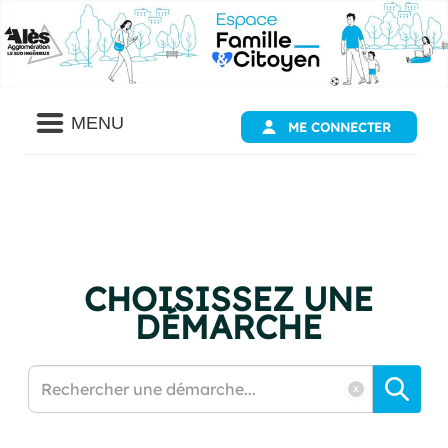
Panneau de gestion des cookies
Liste
des
MENU
ME CONNECTER
avertissements
CHOISISSEZ UNE
DÉMARCHE
Rechercher
une
démarche