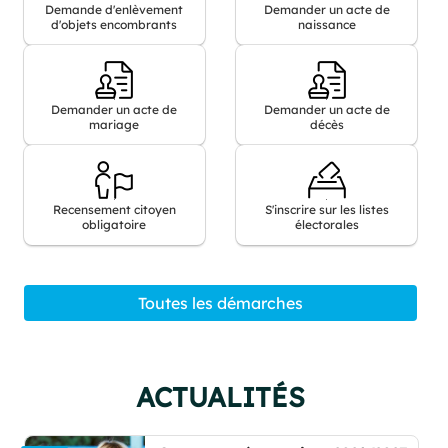
changement
Demande
changement
Demander
Demande d'enlèvement
Demander un acte de
de
d'enlèvement
de
un
d'objets encombrants
naissance
nom
d'objets
prénom
acte
encombrants
de
naissance
Demander
Demander
Demander un acte de
Demander un acte de
un
un
mariage
décès
acte
acte
de
de
mariage
décès
Recensement
S'inscrire
Recensement citoyen
S'inscrire sur les listes
citoyen
sur
obligatoire
électorales
obligatoire
les
listes
électorales
Toutes les démarches
ACTUALITÉS