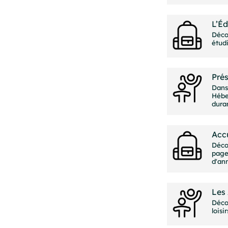
L’Éd
Décou
étud
Pré
Dans
Hébe
duran
Accu
Déco
page 
d'ann
Les 
Décou
loisi