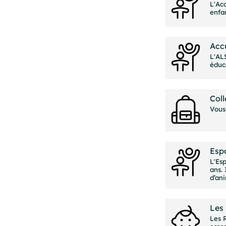
L'Acc
enfan
Accu
L'ALS
éduc
Coll
Vous
Esp
L'Esp
ans.
d’an
Les 
Les 