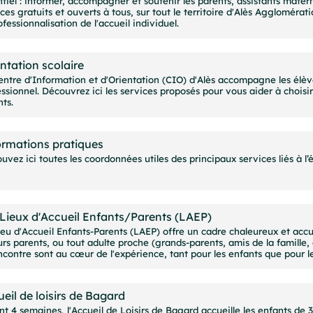
tiel : informer, accompagner et soutenir les parents, assistants matern
ces gratuits et ouverts à tous, sur tout le territoire d'Alès Aggloméra
ofessionnalisation de l'accueil individuel.
ntation scolaire
ntre d'Information et d'Orientation (CIO) d'Alès accompagne les élèves
ssionnel. Découvrez ici les services proposés pour vous aider à choisir
ts.
ormations pratiques
uvez ici toutes les coordonnées utiles des principaux services liés à l’é
Lieux d'Accueil Enfants/Parents (LAEP)
ieu d'Accueil Enfants-Parents (LAEP) offre un cadre chaleureux et accu
urs parents, ou tout adulte proche (grands-parents, amis de la famille, e
ncontre sont au cœur de l'expérience, tant pour les enfants que pour l
eil de loisirs de Bagard
nt 4 semaines, l'Accueil de Loisirs de Bagard accueille les enfants d