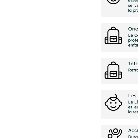
essen
servi
la pr
Orie
Le Ce
profe
enfan
Inf
Retro
Les 
Le L
et le
la re
Accu
Dura