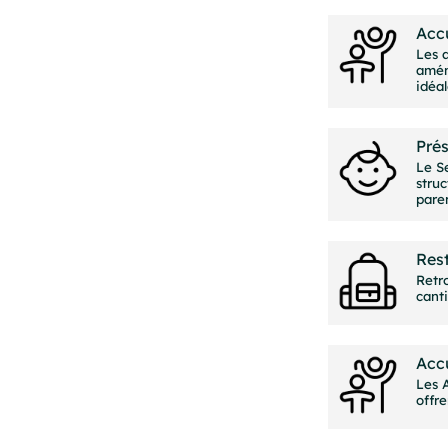
Accu
Les a
amén
idéal
Prés
Le S
struc
pare
Rest
Retro
canti
Accu
Les 
offre