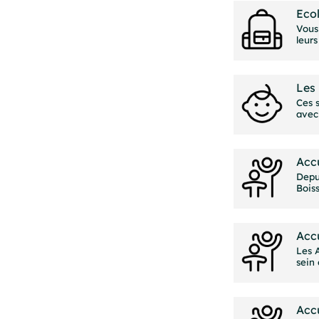
Ecol
Vous 
leur
Les 
Ces 
avec 
Accu
Depu
Bois
Accu
Les A
sein
Accu