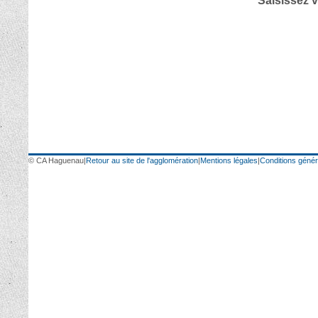
Saisissez v
© CA Haguenau
|
Retour au site de l'agglomération
|
Mentions légales
|
Conditions généra