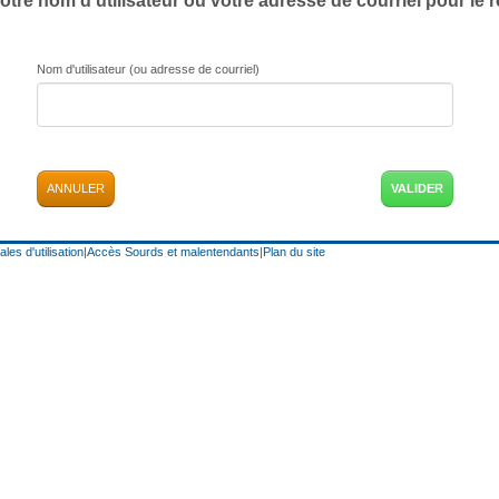
otre nom d'utilisateur ou votre adresse de courriel pour le réi
Nom d'utilisateur (ou adresse de courriel)
ANNULER
les d'utilisation
|
Accès Sourds et malentendants
|
Plan du site