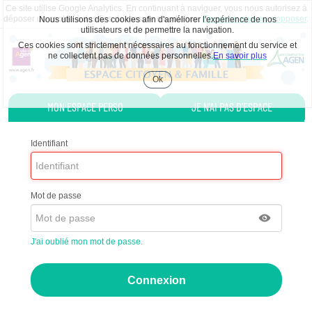
Ce site utilise Google Analytics. En continuant à naviguer, vous nous autorisez à
déposer un cookie à des fins de mesure d'audience.
En savoir plus ou s'opposer
.
Nous utilisons des cookies afin d'améliorer l'expérience de nos
utilisateurs et de permettre la navigation.
Ces cookies sont strictement nécessaires au fonctionnement du service et
ne collectent pas de données personnelles.
En savoir plus
Ok
Accepter
les
MON ESPACE PERSO
JE N'AI PAS D'ESPACE
cookies
Identifiant
Mot de passe
J'ai oublié mon mot de passe.