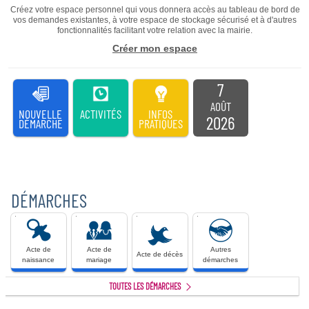
Créez votre espace personnel qui vous donnera accès au tableau de bord de
vos demandes existantes, à votre espace de stockage sécurisé et à d'autres
fonctionnalités facilitant votre relation avec la mairie.
Créer mon espace
7
AOÛT
NOUVELLE
ACTIVITÉS
INFOS
2026
DÉMARCHE
PRATIQUES
DÉMARCHES
Acte
Acte
Acte
Autres
de
de
de
démarches
naissance
mariage
décès
Acte de
Acte de
Autres
Acte de décès
naissance
mariage
démarches
TOUTES LES DÉMARCHES