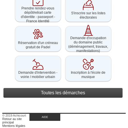
Prendre rendez-vous
Prendre
S'inscrire
dépôt/retrait carte
S'inscrire sur les listes
rendez-
sur
d'identite - passeport -
électorales
vous
les
France Identité
dépôt/retrait
listes
carte
électorales
d'identite
-
Demande d'occupation
passeport
Réservation
Demande
du domaine public
-
Réservation d'un créneau
d'un
d'occupation
(déménagement, travaux,
France
gratuit de Padel
créneau
du
Identité
manifestations)
gratuit
domaine
de
public
Padel
(déménagement,
travaux,
manifestations)
Demande
Inscription
Demande d'intervention -
Inscription à l'école de
d'intervention
à
voirie / mobilier urbain
musique
-
l'école
voirie
de
/
musique
mobilier
Toutes les démarches
urbain
© 2019 Achicourt
AIDE
Retour au site
principal
Mentions légales