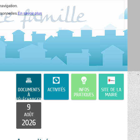
navigation.
rsonnelles.
En savoir plus
DOCUMENTS
ACTIVITÉS
INFOS
SITE DE LA
À
PRATIQUES
MAIRIE
TÉLÉCHARGER
9
AOÛT
2026