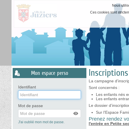
Nous utilis
Ces cookies sont stricte
Liste
Inscription
Mon espace perso
des
avertissements
La campagne d'inscrip
Identifiant
Sont concernés :
Les enfants nés e
Les enfants entra
Le dossier d’inscriptio
Mot de passe
Sur l'Espace Famil
Prenez rendez vo
J'ai oublié mon mot de passe.
l'entrée en Petite s