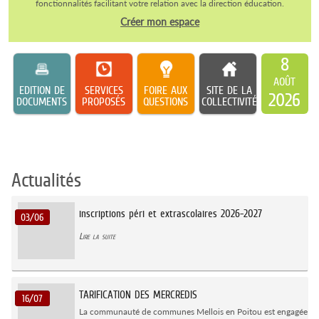
fonctionnalités facilitant votre relation avec la direction éducation.
Créer mon espace
8
AOÛT
EDITION DE
SERVICES
FOIRE AUX
SITE DE LA
2026
DOCUMENTS
PROPOSÉS
QUESTIONS
COLLECTIVITÉ
Actualités
inscriptions péri et extrascolaires 2026-2027
03/06
Lire la suite
TARIFICATION DES MERCREDIS
16/07
La communauté de communes Mellois en Poitou est engagée